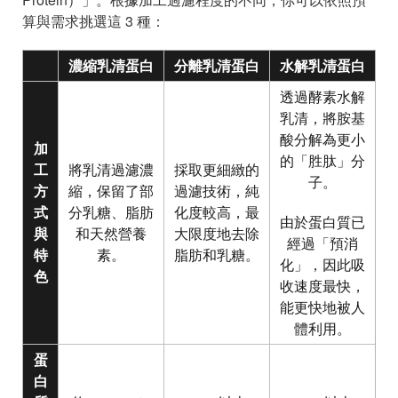
算與需求挑選這 3 種：
濃縮乳清蛋白
分離乳清蛋白
水解乳清蛋白
透過酵素水解
乳清，將胺基
酸分解為更小
加
的「胜肽」分
工
將乳清過濾濃
採取更細緻的
子。
方
縮，保留了部
過濾技術，純
式
分乳糖、脂肪
化度較高，最
由於蛋白質已
與
和天然營養
大限度地去除
經過「預消
特
素。
脂肪和乳糖。
化」，因此吸
色
收速度最快，
能更快地被人
體利用。
蛋
白