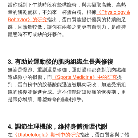
當你感到下午茶時段有些嘴饞時，與其攝取高糖、高熱
量的餅乾蛋糕，不如來一杯蛋白粉。根據
《Physiology &
Behavior》的研究
指出，蛋白質能提供優異的持續飽足
感，且熱量較低，讓你在兩餐之間更有自制力，是維持
體態時不可或缺的好夥伴。
3. 有助於運動後的肌肉組織生長與修復
無論是慢跑、重訓還是瑜珈，運動過程都會對肌肉纖維
造成微小的損傷，而
《Sports Medicine》中的研究
提
到，蛋白粉中的胺基酸能迅速被肌肉吸收，加速受損組
織的修復並促進合成。這不僅能縮短痠痛的恢復期，更
是讓你增肌、雕塑線條的關鍵推手。
4. 調節生理機能，維持身體循環代謝
在
《Diabetologia》期刊中的研究
指出，蛋白質參與了體