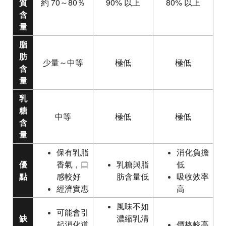
質
約 70～80％
90% 以上
80% 以上
含
量
脂
肪
少量～中等
極低
極低
含
量
乳
糖
中等
極低
極低
含
量
保有乳脂
消化負擔
優
香氣，口
乳糖與脂
低
點
感較好
肪含量低
吸收效率
經濟實惠
高
風味不如
可能會引
缺
濃縮乳清
起消化道
價格較高