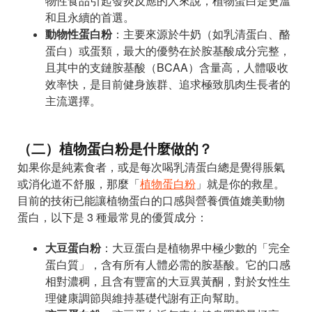
物性食品引起發炎反應的人來說，植物蛋白是更溫
和且永續的首選。
動物性蛋白粉
：主要來源於牛奶（如乳清蛋白、酪
蛋白）或蛋類，最大的優勢在於胺基酸成分完整，
且其中的支鏈胺基酸（BCAA）含量高，人體吸收
效率快，是目前健身族群、追求極致肌肉生長者的
主流選擇。
（二）植物蛋白粉是什麼做的？
如果你是純素食者，或是每次喝乳清蛋白總是覺得脹氣
或消化道不舒服，那麼「
植物蛋白粉
」就是你的救星。
目前的技術已能讓植物蛋白的口感與營養價值媲美動物
蛋白，以下是 3 種最常見的優質成分：
大豆蛋白粉
：大豆蛋白是植物界中極少數的「完全
蛋白質」，含有所有人體必需的胺基酸。它的口感
相對濃稠，且含有豐富的大豆異黃酮，對於女性生
理健康調節與維持基礎代謝有正向幫助。