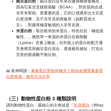
豌豆蛋白粉
：豌豆蛋白近年來在健身圈聲量極高，
因為它富含支鏈胺基酸（BCAA），對於肌肉合成
非常有幫助。更重要的是，它的口感通常比大豆蛋
白更清爽，且不含常見的致敏原（如麩質或大
豆），對腸胃極度敏感的人非常友善。
米蛋白粉
：取自糙米的米蛋白，特色在於「極低過
敏性」。雖然單一來源的米蛋白在賴胺酸
（Lysine）含量上略低，但市面上的蛋白粉配方通
常會將其與豌豆蛋白混合，透過截長補短，打造出
完美的胺基酸平衡比例。
📖 延伸閱讀：
素食蛋白質如何補充？前20名優質素食蛋
白質來源、補充方法分享
（三）動物性蛋白粉 3 種類說明
講到動物性蛋白，最核心的主角就是「
乳清蛋白
（Whey
Protein）」。根據加工過濾程度的不同，你可以依照預