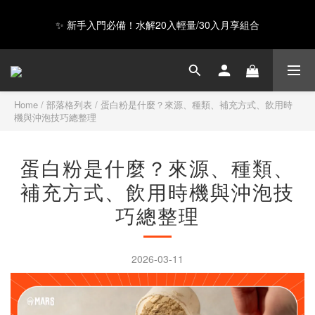
✨ 新手入門必備！水解20入輕量/30入月享組合
GAIA 超級蛋白全新上市，給你超級力量 ❤️
Happy Father's Day！指定商品輸入【LUVDAD】現享88折！點我
下單爸爸的高蛋白💕
Home
/
部落格列表
/
蛋白粉是什麼？來源、種類、補充方式、飲用時
機與沖泡技巧總整理
GAIA 超級蛋白全新上市，給你超級力量 ❤️
蛋白粉是什麼？來源、種類、
補充方式、飲用時機與沖泡技
巧總整理
2026-03-11