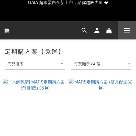
GAIA 超級蛋白全新上市，給你超級力量 ❤️
✨ 新手入門必備！水解20入輕量/30入月享組合
Happy Father's Day！指定商品輸入【LUVDAD】現享88折！點我
下單爸爸的高蛋白💕
定期購方案【免運】
GAIA 超級蛋白全新上市，給你超級力量 ❤️
商品排序
每頁顯示 24 個