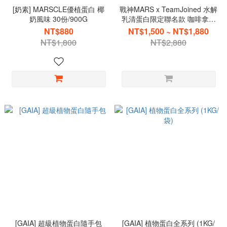
[奶素] MARSCLE優植蛋白 椰
戰神MARS x TeamJoined 水解
奶風味 30份/900G
乳清蛋白限定聯名款 咖啡拿鐵
無甜風味
NT$880
NT$1,500 ~ NT$1,880
NT$1,800
NT$2,880
[GAIA] 超級植物蛋白隨手包
[GAIA] 植物蛋白全系列 (1KG/