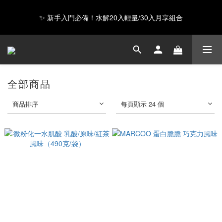
✨ 新手入門必備！水解20入輕量/30入月享組合
GAIA 超級蛋白全新上市，給你超級力量 ❤️
Happy Father's Day！指定商品輸入【LUVDAD】現享88折！點我
下單爸爸的高蛋白💕
全部商品
GAIA 超級蛋白全新上市，給你超級力量 ❤️
商品排序
每頁顯示 24 個