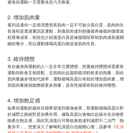
避免你運動一天需要休息六天恢復。
2. 增加肌肉量
看到這邊你一定很清楚想長肌肉一定不可缺少蛋白質，肌肉的生
長過程是透過重訓及運動，刺激肌肉達到損傷後再修復的循環過
程逐漸成長，前段也介紹過蛋白質是修復階段幫助肌肉成長最關
鍵的養分，所以運動後喝高蛋白能促進肌肉生長。
3. 維持體態
有在健身與運動的人一定非常注重體態，想要維持體態得需要靠
運動與飲食互相搭配，且肌肉比起脂肪能消耗較多的熱量，因此
肌肉量越多增加代謝率，運動後喝高蛋白有助於增加肌肉量，增
加肌肉量後就能燃燒更多熱量，是良性循環有助於維持體態。
4. 增加飽足感
如果你運動的最終目標希望達到瘦身效果，那運動後喝高蛋白對
於減肥之路絕對是加乘作用。攝取高蛋白食物比起碳水化合物更
能產生飽足感，因此乳清蛋白可降低食慾達到減肥不二法門「熱
量赤字」。想更深入了解喝乳清蛋白也能開心瘦，請參考《
乳清
瘦身法是真的？喝乳清也能開心瘦 原理大解密！
》。