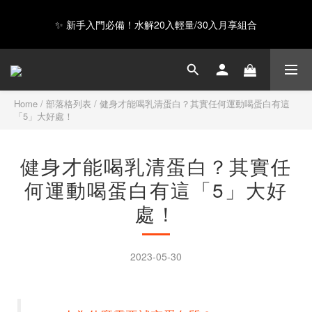
✨ 新手入門必備！水解20入輕量/30入月享組合
GAIA 超級蛋白全新上市，給你超級力量 ❤️
Happy Father's Day！指定商品輸入【LUVDAD】現享88折！點我
下單爸爸的高蛋白💕
Home
/
部落格列表
/
健身才能喝乳清蛋白？其實任何運動喝蛋白有這
「5」大好處！
GAIA 超級蛋白全新上市，給你超級力量 ❤️
健身才能喝乳清蛋白？其實任
何運動喝蛋白有這「5」大好
處！
2023-05-30