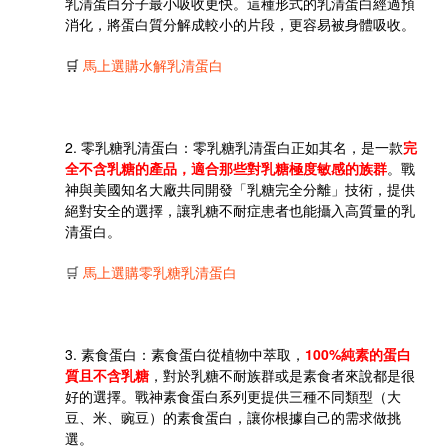
乳清蛋白分子最小吸收更快。這種形式的乳清蛋白經過預
消化，將蛋白質分解成較小的片段，更容易被身體吸收。
🛒
馬上選購水解乳清蛋白
2.
零乳糖乳清蛋白
：零乳糖乳清蛋白正如其名，是一款
完
全不含乳糖的產品，適合那些對乳糖極度敏感的族群
。戰
神與美國知名大廠共同開發「乳糖完全分離」技術，提供
絕對安全的選擇，讓乳糖不耐症患者也能攝入高質量的乳
清蛋白。
🛒
馬上選購零乳糖乳清蛋白
3.
素食蛋白
：素食蛋白從植物中萃取，
100%純素的蛋白
質且不含乳糖
，對於乳糖不耐族群或是素食者來說都是很
好的選擇。戰神素食蛋白系列更提供三種不同類型（大
豆、米、豌豆）的素食蛋白，讓你根據自己的需求做挑
選。