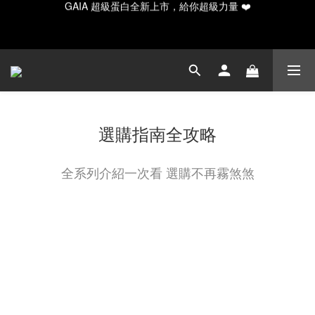
GAIA 超級蛋白全新上市，給你超級力量 ❤️
✨ 新手入門必備！水解20入輕量/30入月享組合
Happy Father's Day！指定商品輸入【LUVDAD】現享88折！點我
下單爸爸的高蛋白💕
選購指南全攻略
GAIA 超級蛋白全新上市，給你超級力量 ❤️
全系列介紹一次看 選購不再霧煞煞