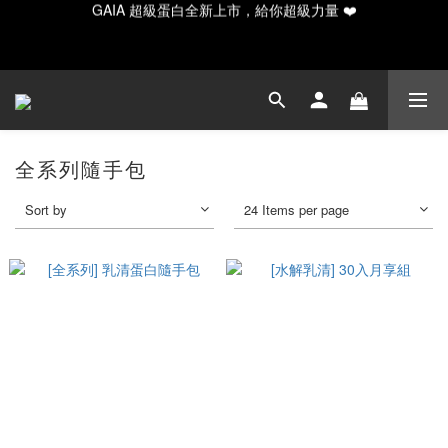
GAIA 超級蛋白全新上市，給你超級力量 ❤️
✨ 新手入門必備！水解20入輕量/30入月享組合
Happy Father's Day！指定商品輸入【LUVDAD】現享88折！點我
下單爸爸的高蛋白💕
全系列隨手包
GAIA 超級蛋白全新上市，給你超級力量 ❤️
Sort by
24 Items per page