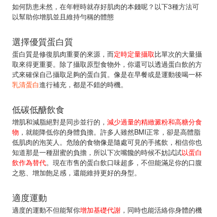
如何防患未然，在年輕時就存好肌肉的本錢呢？以下3種方法可
以幫助你增肌並且維持勻稱的體態
選擇優質蛋白質
蛋白質是修復肌肉重要的來源，而
定時定量攝取
比單次的大量攝
取來得更重要。除了攝取原型食物外，你還可以透過蛋白飲的方
式來確保自己攝取足夠的蛋白質。像是在早餐或是運動後喝一杯
乳清蛋白
進行補充，都是不錯的時機。
低碳低醣飲食
增肌和減脂絕對是同步並行的，
減少過量的精緻澱粉和高糖分食
物
，就能降低你的身體負擔。許多人雖然BMI正常，卻是高體脂
低肌肉的泡芙人。危險的食物像是隨處可見的手搖飲，相信你也
知道那是一種甜蜜的負擔，所以下次嘴饞的時候不妨試試
以蛋白
飲作為替代
。現在市售的蛋白飲口味超多，不但能滿足你的口腹
之慾、增加飽足感，還能維持更好的身型。
適度運動
適度的運動不但能幫你
增加基礎代謝
，同時也能活絡你身體的機