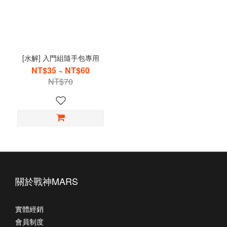
[水解] 入門組隨手包專用
NT$35 ~ NT$60
NT$70
關於戰神MARS
實體經銷
會員制度