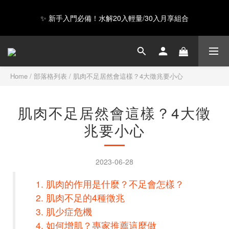
✨ 新手入門必備！水解20入輕量/30入月享組合
GAIA 超級蛋白全新上市，給你超級力量 ❤️
Happy Father's Day！指定商品輸入【LUVDAD】現享88折！點我
下單爸爸的高蛋白💕
Home
/
部落格列表
/
肌肉不足居然會這樣？4大徵兆要小心
GAIA 超級蛋白全新上市，給你超級力量 ❤️
肌肉不足居然會這樣？4大徵
兆要小心
2023-06-28
肌肉的作用是什麼？不足會怎樣？
肌肉不足的4種徵兆
肌少症危機
如何增肌？專家推薦這麼做