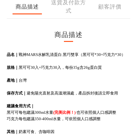
送貨及付款方
商品描述
顧客評價
式
商品描述
品名｜
戰神MARS水解乳清蛋白 黑巧雙享（
黑可可*30+
巧克力*30
）
規格｜
黑可可30入+巧克力30入，每份35g含26g蛋白質
產地｜
台灣
保存方式｜
避免陽光直射及高溫潮濕處，產品拆封後請立即食用
建議食用方式｜
黑可可
每包建議300ml水量
(完美比例！)
也可依照個人口感調整
巧克力
每包建議350-400ml水量，可依照個人口感調整
其他｜
奶素可食、含咖啡因