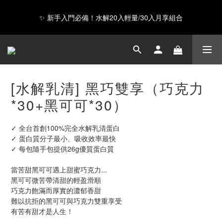
✨ 新手入門必備！水解20入輕量/30入月享組合
GAIA 超級蛋白全新上市，給你超級力量 ❤️
Happy Father's Day！指定商品輸入【LUVDAD】現享88折！點我
下單爸爸的高蛋白💕
[水解乳清] 黑巧雙享（巧克力
GAIA 超級蛋白全新上市，給你超級力量 ❤️
*30+黑可可*30）
✓ 全台首創100%完全水解乳清蛋白
✓ 蛋白質分子最小、吸收效率最快
✓ 每包隨手包提供26g優質蛋白質
當苦甜黑可可遇上甜蜜巧克力...
黑可可微苦帶清甜的輕盈滑順
巧克力飽滿而厚實的濃郁香甜
難以抗拒的黑可可與巧克力雙重享受
有苦有甜才是人生！