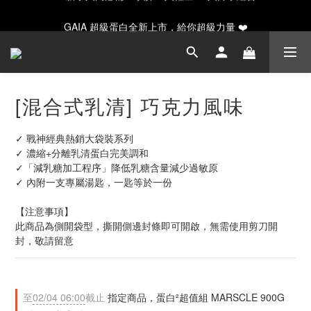
GAIA 超級蛋白全新上市，給你超級力量 ❤️
GAIA 超級蛋白全新上市，給你超級力量 ❤️
✨ 新手入門必備！水解20入輕量/30入月享組合
GAIA 超級蛋白全新上市，給你超級力量 ❤️
[混合式乳清] 巧克力風味
✓ 戰神經典熱銷大袋裝系列
✓ 濃縮+分離乳清蛋白完美調和
✓「減乳糖加工程序」降低乳糖含量減少過敏原
✓ 內附一支專屬湯匙，一匙等於一份
【注意事項】
此商品為側開袋型，撕開側邊封條即可開啟，無需使用剪刀開
封，敬請留意
至
02/04 06:00
截止
指定商品，蛋白²超值組 MARSCLE 900G