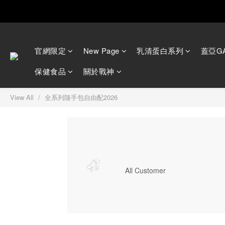
Happ
官網限定
New Page
乳清蛋白系列
蓋亞GA
保健食品
關於戰神
View All
全系列隨手包自由配2026
All Customer