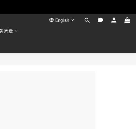
English
高蛋白💕
牌周邊