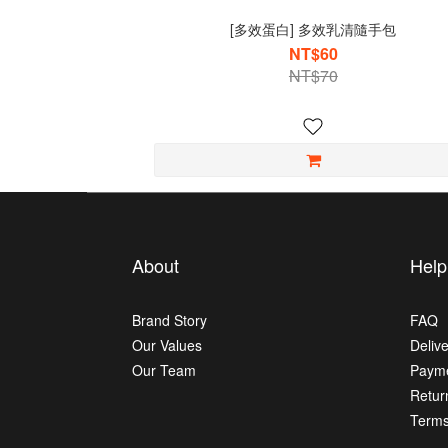
[多效蛋白] 多效乳清隨手包
NT$60
NT$70
About
Help
Brand Story
FAQ
Our Values
Deliv
Our Team
Paym
Retur
Terms