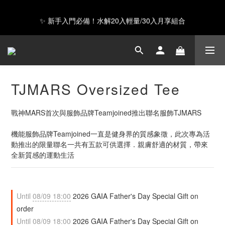
✨ 新手入門必備！水解20入輕量/30入月享組合
GAIA 超級蛋白全新上市，給你超級力量 ❤️
Happy Father's Day！指定商品輸入【LUVDAD】現享88折！點我
下單爸爸的高蛋白💕
TJMARS Oversized Tee
GAIA 超級蛋白全新上市，給你超級力量 ❤️
戰神MARS首次與服飾品牌Teamjoined推出聯名服飾TJMARS
機能服飾品牌Teamjoined一直是健身界的質感象徵，此次專為活
動推出的限量聯名一共有五款可供選擇．親膚舒適的材質，帶來
全新質感的運動生活
Until
08/09 18:00
2026 GAIA Father's Day Special Gift on
order
Until
08/09 18:00
2026 GAIA Father's Day Special Gift on