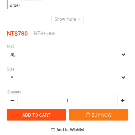
order
Show more
NT$780
NT$1,080
款式
Size
Quantity
ADD TO CART
BUY NOW
Add to Wishlist