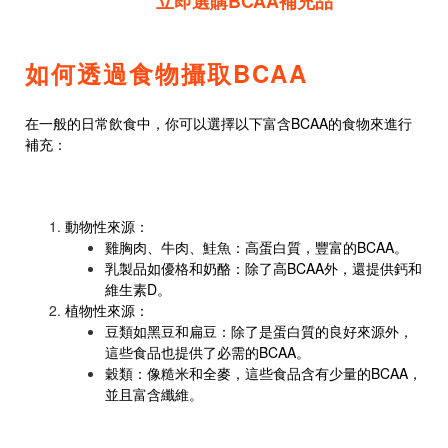
立即選購BCAA補充品
如何透過食物攝取BCAA
在一般的日常飲食中，你可以選擇以下富含BCAA的食物來進行
補充：
動物性來源：
雞胸肉、牛肉、鮭魚：高蛋白質，豐富的BCAA。
乳製品如優格和奶酪：除了高BCAA外，還提供鈣和
維生素D。
植物性來源：
豆類如黑豆和扁豆：除了是蛋白質的良好來源外，
這些食品也提供了必需的BCAA。
穀類：像糙米和全麥，這些食品含有少量的BCAA，
並且富含纖維。