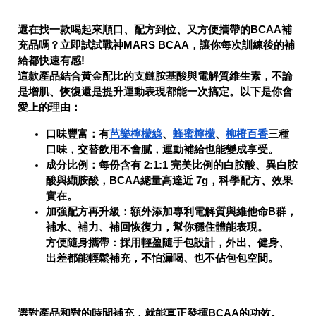
還在找一款喝起來順口、配方到位、又方便攜帶的BCAA補
充品嗎？立即試試戰神MARS BCAA，讓你每次訓練後的補
給都快速有感!
這款產品結合黃金配比的支鏈胺基酸與電解質維生素，不論
是增肌、恢復還是提升運動表現都能一次搞定。以下是你會
愛上的理由：
口味豐富
：有
芭樂檸檬綠
、
蜂蜜檸檬
、
柳橙百香
三種
口味，交替飲用不會膩，運動補給也能變成享受。
成分比例
：每份含有 2:1:1 完美比例的白胺酸、異白胺
酸與纈胺酸，BCAA總量高達近 7g，科學配方、效果
實在。
加強配方再升級
：額外添加專利電解質與維他命B群，
補水、補力、補回恢復力，幫你穩住體能表現。
方便隨身攜帶
：採用輕盈隨手包設計，外出、健身、
出差都能輕鬆補充，不怕漏喝、也不佔包包空間。
選對產品和對的時間補充，就能真正發揮BCAA的功效。