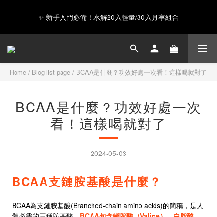
✨ 新手入門必備！水解20入輕量/30入月享組合
GAIA 超級蛋白全新上市，給你超級力量 ❤️
Happy Father's Day！指定商品輸入【LUVDAD】現享88折！點我
下單爸爸的高蛋白💕
Home
/
Blog list page
/
BCAA是什麼？功效好處一次看！這樣喝就對了
GAIA 超級蛋白全新上市，給你超級力量 ❤️
BCAA是什麼？功效好處一次
看！這樣喝就對了
2024-05-03
BCAA支鏈胺基酸是什麼？
BCAA為支鏈胺基酸(Branched-chain amino acids)的簡稱，是人
體必需的三種胺基酸。
BCAA包含纈胺酸（Valine）、白胺酸