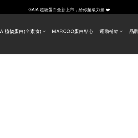
GAIA 超級蛋白全新上市，給你超級力量 ❤️
GAIA 超級蛋白全新上市，給你超級力量 ❤️
✨ 新手入門必備！水解20入輕量/30入月享組合
IA 植物蛋白(全素食)
MARCOO蛋白點心
運動補給
品
y Father's Day！指定商品輸入【LUVDAD】現享88折！點我下單爸爸的
GAIA 超級蛋白全新上市，給你超級力量 ❤️