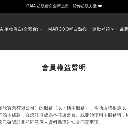
GAIA 超級蛋白全新上市，給你超級力量 ❤️
GAIA 超級蛋白全新上市，給你超級力量 ❤️
✨ 新手入門必備！水解20入輕量/30入月享組合
y Father's Day！指定商品輸入【LUVDAD】現享88折！點我下單爸爸的
IA 植物蛋白(全素食)
MARCOO蛋白點心
運動補給
品
GAIA 超級蛋白全新上市，給你超級力量 ❤️
會員權益聲明
創欣實業有限公司）的服務（以下稱本服務），本商店將根據以下
詳讀本條款，在您註冊成為本商店會員、或開始使用本服務時，
您已確認詳閱並同意個人資料保護告知暨同意事項。