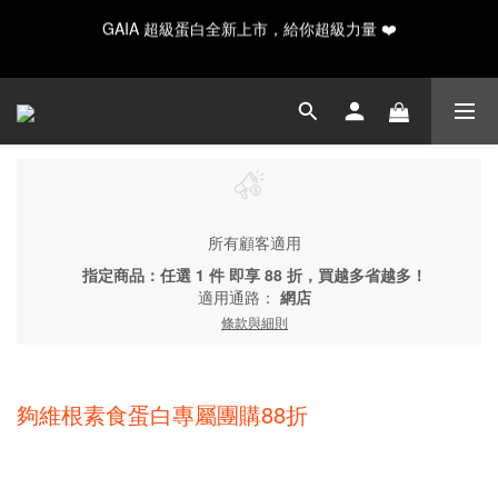
GAIA 超級蛋白全新上市，給你超級力量 ❤️
GAIA 超級蛋白全新上市，給你超級力量 ❤️
✨ 新手入門必備！水解20入輕量/30入月享組合
Happy Father's Day！指定商品輸入【LUVDAD】現享88折！點我
下單爸爸的高蛋白💕
所有顧客適用
GAIA 超級蛋白全新上市，給你超級力量 ❤️
指定商品：任選 1 件 即享 88 折，買越多省越多！
適用通路：
網店
條款與細則
夠維根素食蛋白專屬團購88折