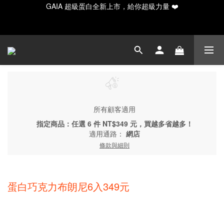
GAIA 超級蛋白全新上市，給你超級力量 ❤️
GAIA 超級蛋白全新上市，給你超級力量 ❤️
✨ 新手入門必備！水解20入輕量/30入月享組合
Happy Father's Day！指定商品輸入【LUVDAD】現享88折！點我
下單爸爸的高蛋白💕
GAIA 超級蛋白全新上市，給你超級力量 ❤️
所有顧客適用
指定商品：任選 6 件 NT$349 元，買越多省越多！
適用通路：
網店
條款與細則
蛋白巧克力布朗尼6入349元